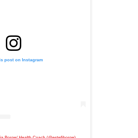
is post on Instagram
nia Borge/ Health Coach (@estefiborge)