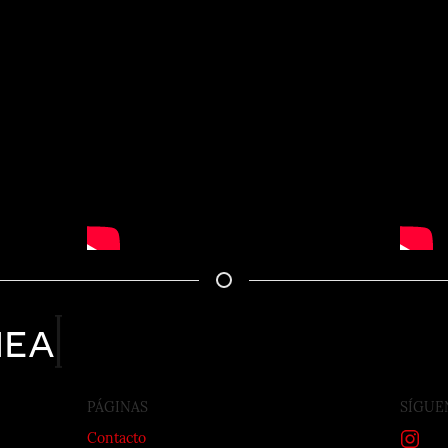
nea
PÁGINAS
SÍGUE
Contacto