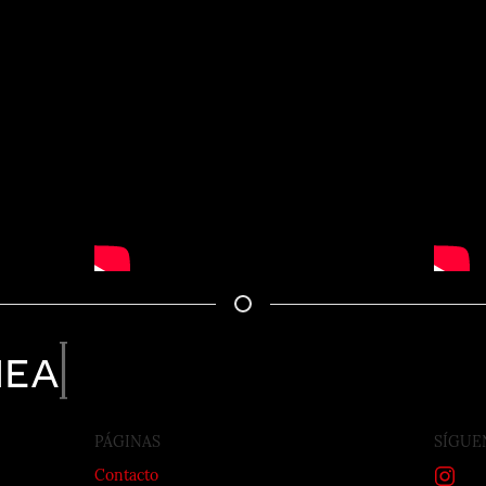
nea
PÁGINAS
SÍGUE
Contacto