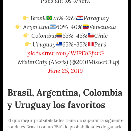
Pues ahí los tenéis:
Brasil
75%-25%
Paraguay
Argentina
60%-40%
Venezuela
Colombia
55%-45%
Chile
Uruguay
65%-35%
Perú
pic.twitter.com/WiPEbEfarG
— MisterChip (Alexis) (@2010MisterChip)
June 25, 2019
Brasil, Argentina, Colombia
y Uruguay los favoritos
El que mejor probabilidades tiene de superar la siguiente
ronda es Brasil con un 75% de probabilidades de ganarle