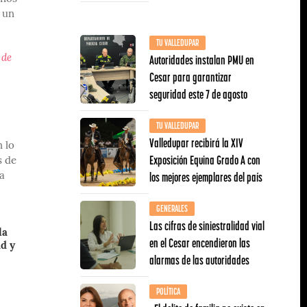
 un
TU VALLEDUPAR
Autoridades instalan PMU en
 de
Cesar para garantizar
seguridad este 7 de agosto
TU VALLEDUPAR
Valledupar recibirá la XIV
 lo
Exposición Equina Grado A con
s de
los mejores ejemplares del país
la
GENERALES
Las cifras de siniestralidad vial
la
en el Cesar encendieron las
d y
alarmas de las autoridades
POLÍTICA