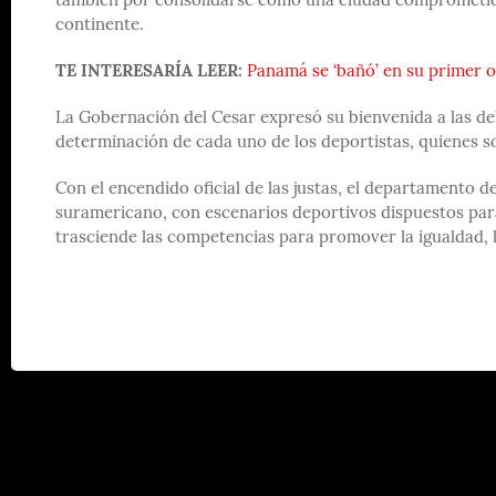
también por consolidarse como una ciudad comprometida c
continente.
TE INTERESARÍA LEER:
Panamá se ‘bañó’ en su primer 
La Gobernación del Cesar expresó su bienvenida a las dele
determinación de cada uno de los deportistas, quienes s
Con el encendido oficial de las justas, el departamento d
suramericano, con escenarios deportivos dispuestos para 
trasciende las competencias para promover la igualdad, la