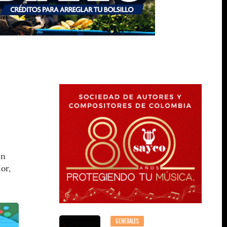
un
or,
GENERALES