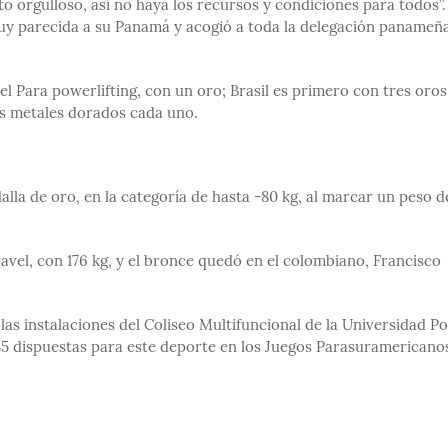
to orgulloso, así no haya los recursos y condiciones para todos”.
muy parecida a su Panamá y acogió a toda la delegación panameñ
l Para powerlifting, con un oro; Brasil es primero con tres oros
os metales dorados cada uno.
lla de oro, en la categoría de hasta -80 kg, al marcar un peso d
ravel, con 176 kg, y el bronce quedó en el colombiano, Francisco
las instalaciones del Coliseo Multifuncional de la Universidad P
 35 dispuestas para este deporte en los Juegos Parasuramericano