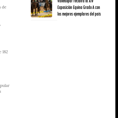
Valledupar recibirá la XIV
Exposición Equina Grado A con
a de
los mejores ejemplares del país
,
e 182
opular
s