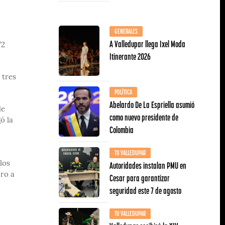
GENERALES
A Valledupar llega Ixel Moda
72
Itinerante 2026
 tres
POLÍTICA
Abelardo De La Espriella asumió
de
como nuevo presidente de
ó la
Colombia
TU VALLEDUPAR
Autoridades instalan PMU en
los
oro a
Cesar para garantizar
seguridad este 7 de agosto
TU VALLEDUPAR