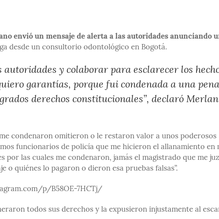
ano envió un mensaje de alerta a las autoridades anunciando 
uga desde un consultorio odontológico en Bogotá.
 autoridades y colaborar para esclarecer los hecho
 quiero garantías, porque fui condenada a una pena
agrados derechos constitucionales”, declaró Merlan
l me condenaron omitieron o le restaron valor a unos poderosos
ismos funcionarios de policía que me hicieron el allanamiento en 
les por las cuales me condenaron, jamás el magistrado que me ju
e o quiénes lo pagaron o dieron esa pruebas falsas”.
stagram.com/p/B58OE-7HCTj/
neraron todos sus derechos y la expusieron injustamente al esca