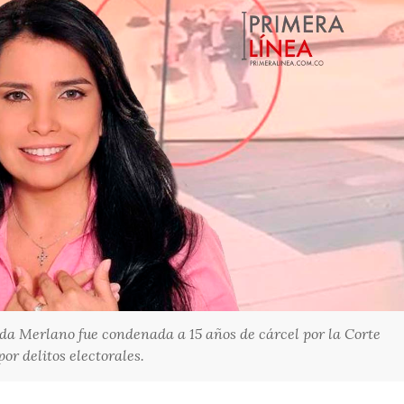
da Merlano fue condenada a 15 años de cárcel por la Corte
or delitos electorales.