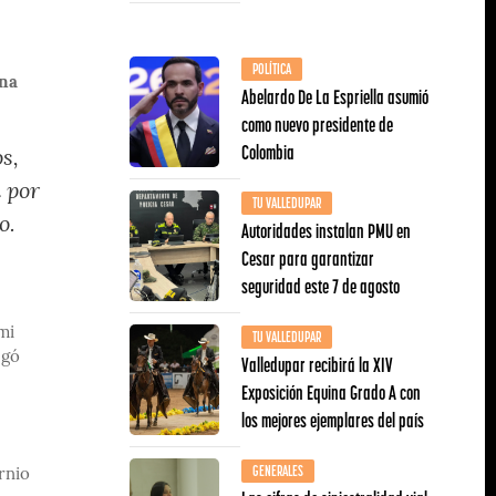
POLÍTICA
una
Abelardo De La Espriella asumió
como nuevo presidente de
Colombia
s,
 por
TU VALLEDUPAR
o.
Autoridades instalan PMU en
Cesar para garantizar
seguridad este 7 de agosto
mi
TU VALLEDUPAR
zgó
Valledupar recibirá la XIV
Exposición Equina Grado A con
los mejores ejemplares del país
GENERALES
rnio