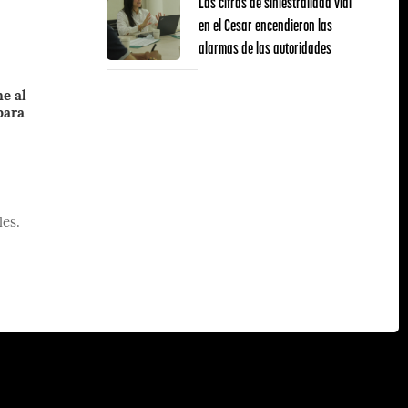
Las cifras de siniestralidad vial
en el Cesar encendieron las
alarmas de las autoridades
e al
para
les.