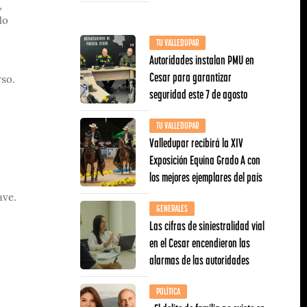
,
do
TU VALLEDUPAR
Autoridades instalan PMU en
Cesar para garantizar
rso.
seguridad este 7 de agosto
TU VALLEDUPAR
Valledupar recibirá la XIV
Exposición Equina Grado A con
los mejores ejemplares del país
ave.
GENERALES
Las cifras de siniestralidad vial
en el Cesar encendieron las
alarmas de las autoridades
POLÍTICA