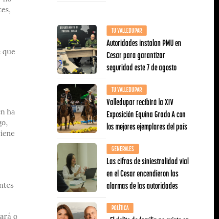
tes,
TU VALLEDUPAR
Autoridades instalan PMU en
e que
Cesar para garantizar
seguridad este 7 de agosto
TU VALLEDUPAR
Valledupar recibirá la XIV
Exposición Equina Grado A con
én ha
go,
los mejores ejemplares del país
viene
GENERALES
Las cifras de siniestralidad vial
en el Cesar encendieron las
alarmas de las autoridades
ntes
POLÍTICA
dará o