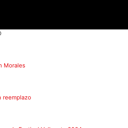
O
h Morales
n reemplazo