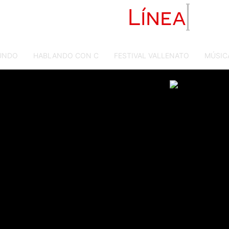
Primera
Línea
UNDO
HABLANDO CON C
FESTIVAL VALLENATO
MÚSIC