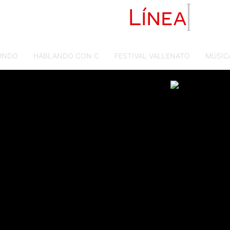
Primera
Línea
UNDO
HABLANDO CON C
FESTIVAL VALLENATO
MÚSIC