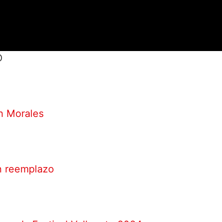
O
h Morales
n reemplazo