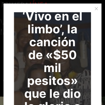
‘Vivo en el
Vivencias de Kaleth
limbo’, la
Morales
canción
de «$50
mil
pesitos»
que le dio