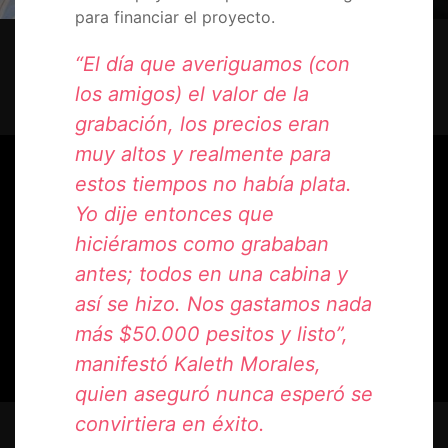
para financiar el proyecto.
‘Vivo en el limbo’, la canción de «$50 mil
“El día que averiguamos (con
pesitos» que le dio la gloria a Kaleth
los amigos) el valor de la
grabación, los precios eran
muy altos y realmente para
estos tiempos no había plata.
Yo dije entonces que
hiciéramos como grababan
antes; todos en una cabina y
así se hizo. Nos gastamos nada
más $50.000 pesitos y listo”,
manifestó Kaleth Morales,
quien aseguró nunca esperó se
convirtiera en éxito.
La noche que Kaleth no pudo cantar con