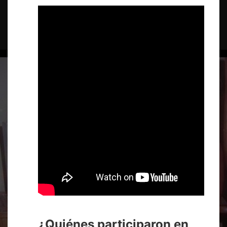
su compadre Silvestre en la plaza
Alfonso López
¿Quiénes participaron en