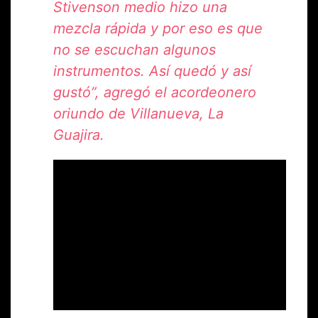
Stivenson medio hizo una
mezcla rápida y por eso es que
no se escuchan algunos
instrumentos. Así quedó y así
gustó”, agregó el acordeonero
oriundo de Villanueva, La
Guajira.
CRÉDITOS
Carlos Mario Jiménez
Dirección y textos
Rogers Fernández
Revisión de textos
Familia Morales Troya
Fotografías
Un producto original de PRIMERA LÍNEA