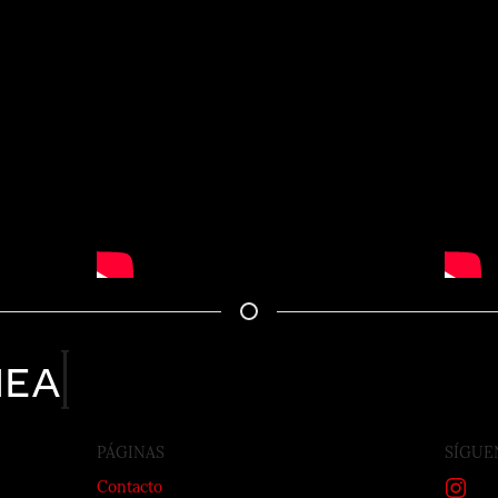
nea
PÁGINAS
SÍGUE
Contacto