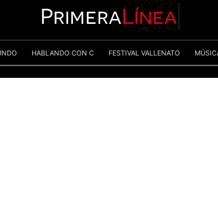
Primera
Línea
UNDO
HABLANDO CON C
FESTIVAL VALLENATO
MÚSIC