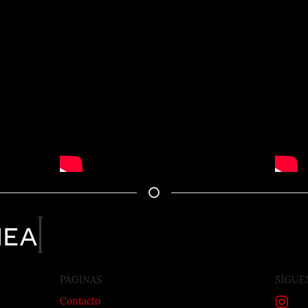
nea
PÁGINAS
SÍGUE
Contacto