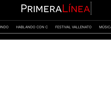
Primera
Línea
UNDO
HABLANDO CON C
FESTIVAL VALLENATO
MÚSIC