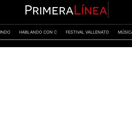
Primera
Línea
UNDO
HABLANDO CON C
FESTIVAL VALLENATO
MÚSIC