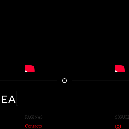
nea
PÁGINAS
SÍGUE
Contacto