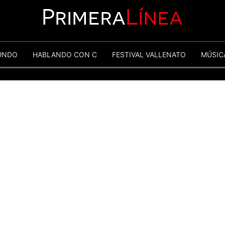
Primera
Línea
UNDO
HABLANDO CON C
FESTIVAL VALLENATO
MÚSIC