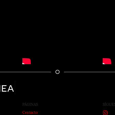
nea
PÁGINAS
SÍGUE
Contacto