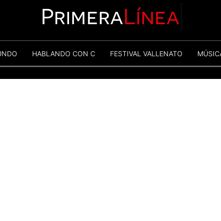
Primera
Línea
UNDO
HABLANDO CON C
FESTIVAL VALLENATO
MÚSIC