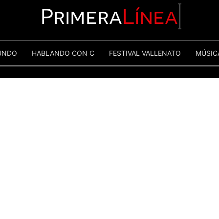
Primera
Línea
UNDO
HABLANDO CON C
FESTIVAL VALLENATO
MÚSIC