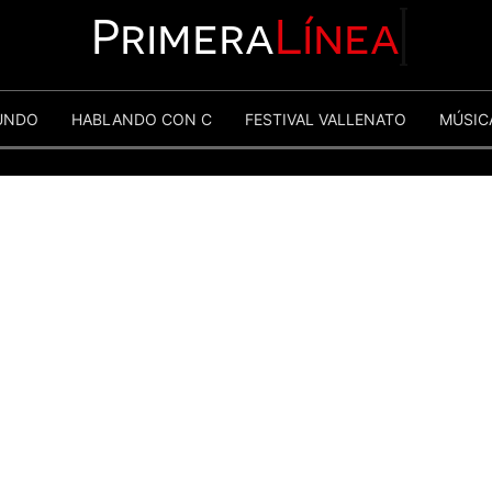
Primera
Línea
UNDO
HABLANDO CON C
FESTIVAL VALLENATO
MÚSIC