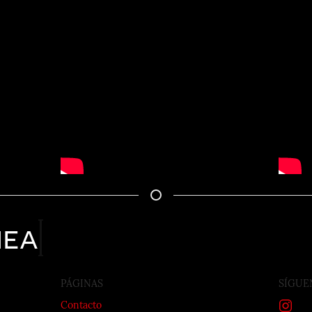
nea
PÁGINAS
SÍGUE
Contacto