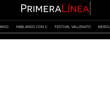
Primera
Línea
UNDO
HABLANDO CON C
FESTIVAL VALLENATO
MÚSIC