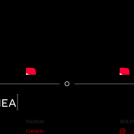
nea
PÁGINAS
SÍGUE
Contacto