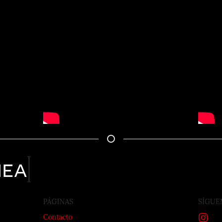
nea
PÁGINAS
SÍGUE
Contacto