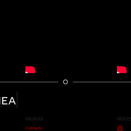
nea
PÁGINAS
SÍGUE
Contacto