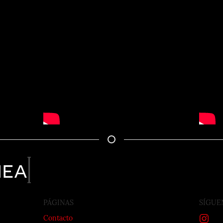
nea
PÁGINAS
SÍGUE
Contacto