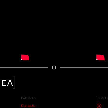
nea
PÁGINAS
SÍGUE
Contacto