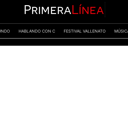
Primera
Línea
UNDO
HABLANDO CON C
FESTIVAL VALLENATO
MÚSIC