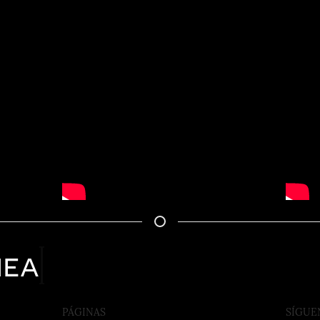
nea
PÁGINAS
SÍGUE