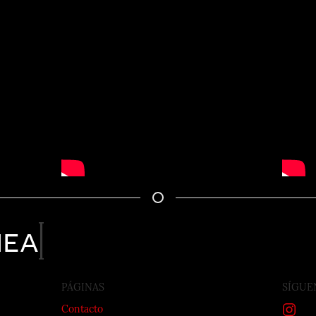
nea
PÁGINAS
SÍGUE
Contacto