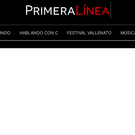
Primera
Línea
UNDO
HABLANDO CON C
FESTIVAL VALLENATO
MÚSIC