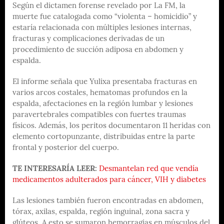
Según el dictamen forense revelado por La FM, la
muerte fue catalogada como “violenta – homicidio” y
estaría relacionada con múltiples lesiones internas,
fracturas y complicaciones derivadas de un
procedimiento de succión adiposa en abdomen y
espalda.
El informe señala que Yulixa presentaba fracturas en
varios arcos costales, hematomas profundos en la
espalda, afectaciones en la región lumbar y lesiones
paravertebrales compatibles con fuertes traumas
físicos. Además, los peritos documentaron 11 heridas con
elemento cortopunzante, distribuidas entre la parte
frontal y posterior del cuerpo.
TE INTERESARÍA LEER:
Desmantelan red que vendía
medicamentos adulterados para cáncer, VIH y diabetes
Las lesiones también fueron encontradas en abdomen,
tórax, axilas, espalda, región inguinal, zona sacra y
glúteos. A esto se sumaron hemorragias en músculos del