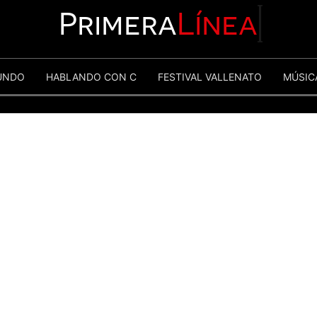
Primera
Línea
UNDO
HABLANDO CON C
FESTIVAL VALLENATO
MÚSIC