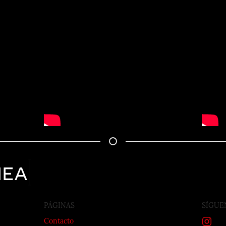
nea
PÁGINAS
SÍGUE
Contacto