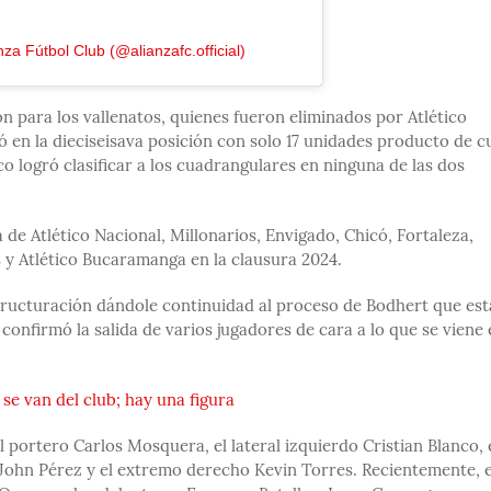
nza Fútbol Club (@alianzafc.official)
n para los vallenatos, quienes fueron eliminados por Atlético
nó en la dieciseisava posición con solo 17 unidades producto de c
o logró clasificar a los cuadrangulares en ninguna de las dos
a de Atlético Nacional, Millonarios, Envigado, Chicó, Fortaleza,
s y Atlético Bucaramanga en la clausura 2024.
tructuración dándole continuidad al proceso de Bodhert que est
confirmó la salida de varios jugadores de cara a lo que se viene 
se van del club; hay una figura
l portero Carlos Mosquera, el lateral izquierdo Cristian Blanco, 
 John Pérez y el extremo derecho Kevin Torres. Recientemente, e