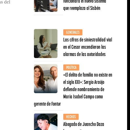
funcionará el nuevo sistema
s del
que reemplaza al Sisbén
GENERALES
Las cifras de siniestralidad vial
en el Cesar encendieron las
alarmas de las autoridades
POLÍTICA
«El delito de familia no existe en
el siglo XXI»: Sergio Araújo
defiende nombramiento de
María Isabel Campo como
gerente de Fontur
HECHOS
Abogado de Juancho Daza