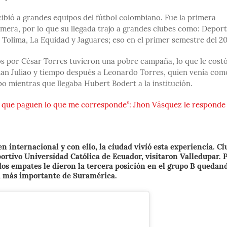
ibió a grandes equipos del fútbol colombiano. Fue la primera
rimera, por lo que su llegada trajo a grandes clubes como: Depor
o, Tolima, La Equidad y Jaguares; eso en el primer semestre del 2
dos por César Torres tuvieron una pobre campaña, lo que le cost
ian Juliao y tiempo después a Leonardo Torres, quien venía com
po mientras que llegaba Hubert Bodert a la institución.
a que paguen lo que me corresponde”: Jhon Vásquez le responde 
 internacional y con ello, la ciudad vivió esta experiencia. Cl
ortivo Universidad Católica de Ecuador, visitaron Valledupar. 
 dos empates le dieron la tercera posición en el grupo B quedan
a más importante de Suramérica.