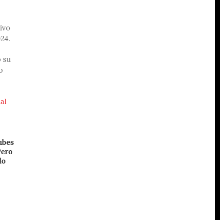
tivo
024.
ó su
o
al
ubes
Pero
do