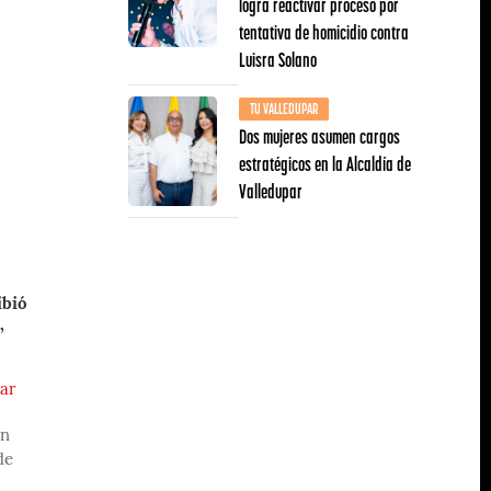
logra reactivar proceso por
tentativa de homicidio contra
Luisra Solano
TU VALLEDUPAR
Dos mujeres asumen cargos
estratégicos en la Alcaldía de
Valledupar
ibió
,
par
en
de