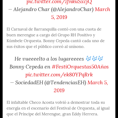
pic.twitter.com/zfnkuSxcjQ
— Alejandro Char (@AlejandroChar)
March
5, 2019
El Carnaval de Barranquilla contó con una cuota de
buen merengue a cargo del Grupo RH Positivo y
Kúmbele Orquesta. Bonny Cepeda cantó cada uno de
sus éxitos que el público coreó al unísono.
He vueeeelto a los lugareeees
Bonny Cepeda en
#FestiOrquestas50Años
pic.twitter.com/ek80YPqRrk
— SociedadEH (@TendenciasEH)
March 5,
2019
El infaltable Checo Acosta volvió a demostrar toda su
energía en el escenario del Festival de Orquesta, al igual
que el Príncipe del Merengue, gran Eddy Herrera.