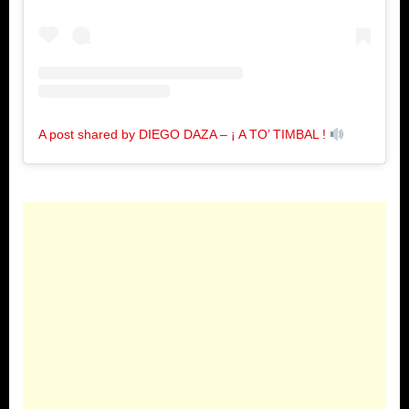
A post shared by DIEGO DAZA – ¡ A TO’ TIMBAL !
(@dieg