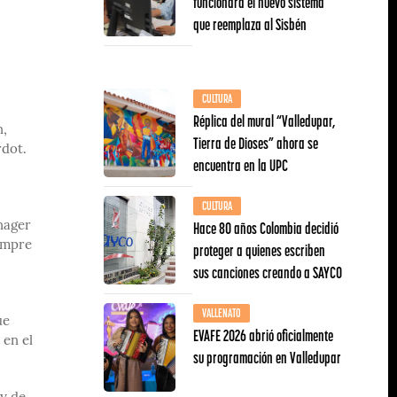
funcionará el nuevo sistema
que reemplaza al Sisbén
CULTURA
Réplica del mural “Valledupar,
n,
Tierra de Dioses” ahora se
rdot.
encuentra en la UPC
CULTURA
Hace 80 años Colombia decidió
nager
iempre
proteger a quienes escriben
sus canciones creando a SAYCO
VALLENATO
ue
EVAFE 2026 abrió oficialmente
 en el
su programación en Valledupar