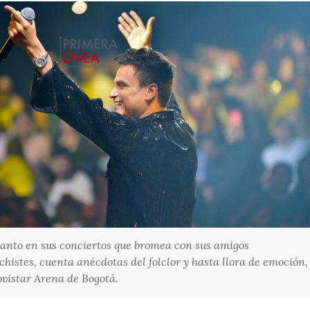
 tanto en sus conciertos que bromea con sus amigos
histes, cuenta anécdotas del folclor y hasta llora de emoción,
ovistar Arena de Bogotá.