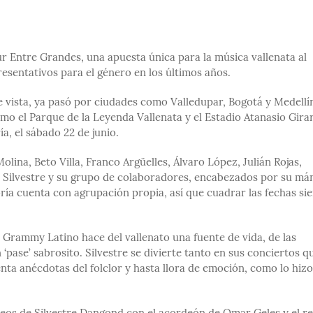
r Entre Grandes, una apuesta única para la música vallenata al
esentativos para el género en los últimos años.
e vista, ya pasó por ciudades como Valledupar, Bogotá y Medellí
mo el Parque de la Leyenda Vallenata y el Estadio Atanasio Gira
a, el sábado 22 de junio.
ina, Beto Villa, Franco Argüelles, Álvaro López, Julián Rojas,
ra Silvestre y su grupo de colaboradores, encabezados por su má
oría cuenta con agrupación propia, así que cuadrar las fechas s
l Grammy Latino hace del vallenato una fuente de vida, de las
 ‘pase’ sabrosito. Silvestre se divierte tanto en sus conciertos q
ta anécdotas del folclor y hasta llora de emoción, como lo hizo