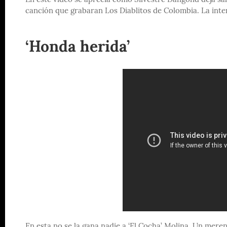
En este vídeo se aprecia como Silvestre Dangond deja sali
canción que grabaran Los Diablitos de Colombia. La inte
‘Honda herida’
En esta no se la gana nadie a ‘El Cocha’ Molina. Un mere