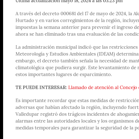
Última actualización mayo 18, 2024 a las 03:23 pm
A través del decreto 000681 del 17 de mayo de 2024, la Al
Hurtado y en varios corregimientos de la región, incluye
impuestas la semana anterior para prevenir el ingreso de
ahora se han eliminado tras una evaluación de las condic
La administración municipal indicó que las restricciones 
Meteorología y Estudios Ambientales (IDEAM) determinara
embargo, el decreto también señala la necesidad de mant
climatológica que pudiera surgir. Este levantamiento de r
estos importantes lugares de esparcimiento.
TE PUEDE INTERESAR:
Llamado de atención al Concejo 
Es importante recordar que estas medidas de restricció
adversas que habían afectado la región, incluyendo fuertes
Valledupar registró dos trágicos incidentes de ahogamie
alarmas entre las autoridades locales y los organismos 
medidas temporales para garantizar la seguridad de la p