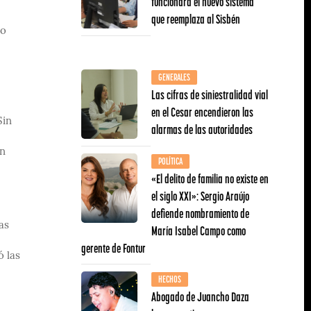
funcionará el nuevo sistema
que reemplaza al Sisbén
io
GENERALES
Las cifras de siniestralidad vial
en el Cesar encendieron las
Sin
alarmas de las autoridades
en
POLÍTICA
«El delito de familia no existe en
el siglo XXI»: Sergio Araújo
defiende nombramiento de
as
María Isabel Campo como
gerente de Fontur
ó las
HECHOS
Abogado de Juancho Daza