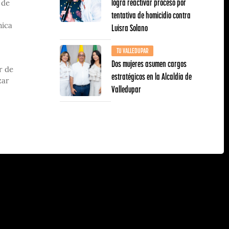
logra reactivar proceso por
 de
tentativa de homicidio contra
Luisra Solano
mica
TU VALLEDUPAR
Dos mujeres asumen cargos
r de
estratégicos en la Alcaldía de
zar
Valledupar