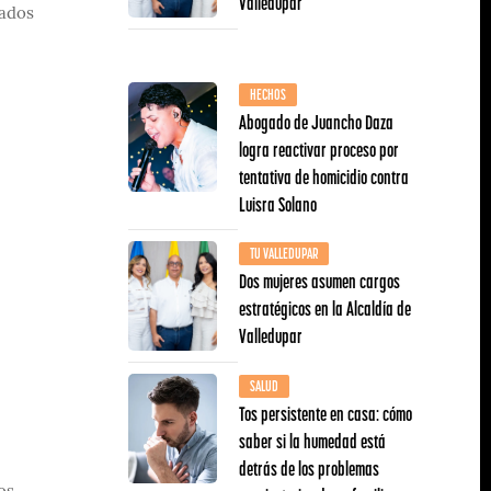
Valledupar
tados
HECHOS
Abogado de Juancho Daza
logra reactivar proceso por
tentativa de homicidio contra
Luisra Solano
TU VALLEDUPAR
Dos mujeres asumen cargos
estratégicos en la Alcaldía de
Valledupar
SALUD
Tos persistente en casa: cómo
saber si la humedad está
detrás de los problemas