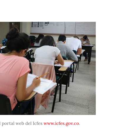
l portal web del Icfes
www.icfes.gov.co
.