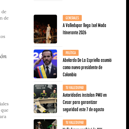
s de
GENERALES
ón de
A Valledupar llega Ixel Moda
Itinerante 2026
tos
POLÍTICA
ión
Abelardo De La Espriella asumió
como nuevo presidente de
Colombia
TU VALLEDUPAR
Autoridades instalan PMU en
Cesar para garantizar
iales
seguridad este 7 de agosto
a que
para
TU VALLEDUPAR