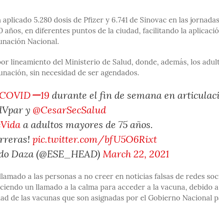
plicado 5.280 dosis de Pfizer y 6.741 de Sinovac en las jornada
ños, en diferentes puntos de la ciudad, facilitando la aplicaci
cunación Nacional.
 por lineamiento del Ministerio de Salud, donde, además, los adul
unación, sin necesidad de ser agendados.
COVIDー19
durante el fin de semana en articulac
dVpar y
@CesarSecSalud
Vida
a adultos mayores de 75 años.
arreras!
pic.twitter.com/bfU5O6Rixt
ondo Daza (@ESE_HEAD)
March 22, 2021
llamado a las personas a no creer en noticias falsas de redes soc
aciendo un llamado a la calma para acceder a la vacuna, debido 
idad de las vacunas que son asignadas por el Gobierno Nacional 