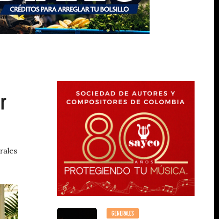
r
rales
GENERALES