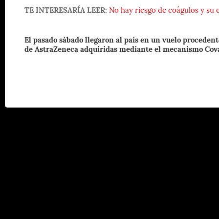
TE INTERESARÍA LEER:
No hay riesgo de coágulos y su 
El pasado sábado llegaron al país en un vuelo proceden
de AstraZeneca adquiridas mediante el mecanismo Cov