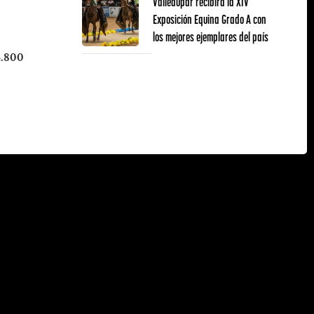
Valledupar recibirá la XIV
Exposición Equina Grado A con
los mejores ejemplares del país
4.800