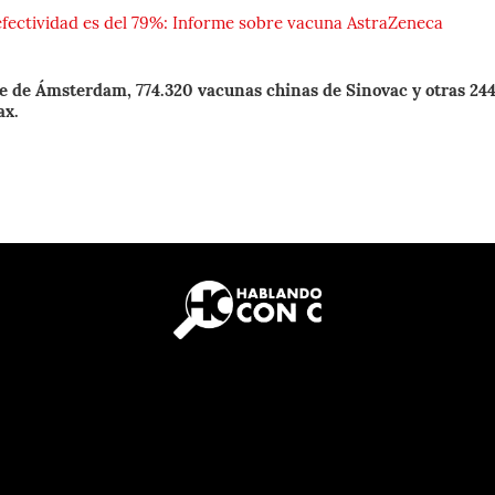
efectividad es del 79%: Informe sobre vacuna AstraZeneca
te de Ámsterdam, 774.320 vacunas chinas de Sinovac y otras 24
ax.