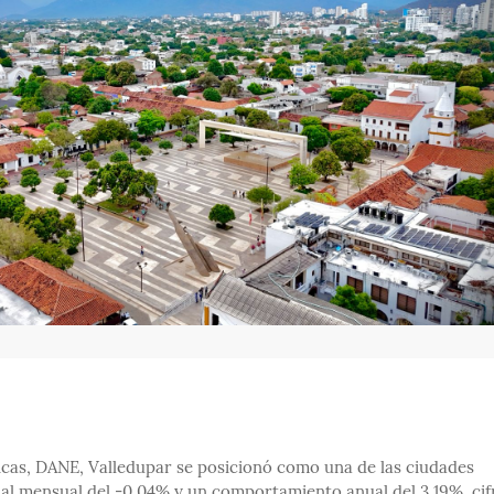
icas, DANE, Valledupar se posicionó como una de las ciudades
al mensual del -0,04% y un comportamiento anual del 3,19%, cif