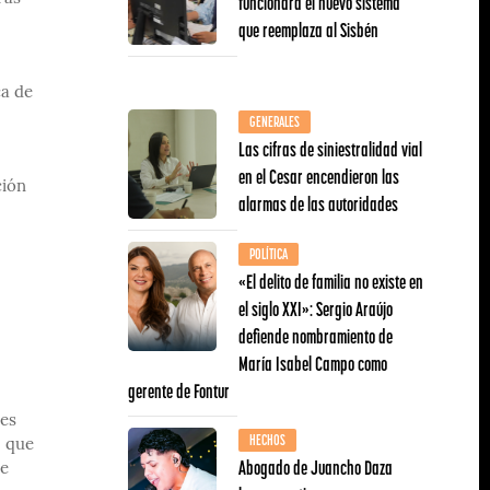
funcionará el nuevo sistema
que reemplaza al Sisbén
ca de
GENERALES
Las cifras de siniestralidad vial
en el Cesar encendieron las
ción
alarmas de las autoridades
POLÍTICA
«El delito de familia no existe en
el siglo XXI»: Sergio Araújo
defiende nombramiento de
María Isabel Campo como
gerente de Fontur
des
HECHOS
, que
Abogado de Juancho Daza
re