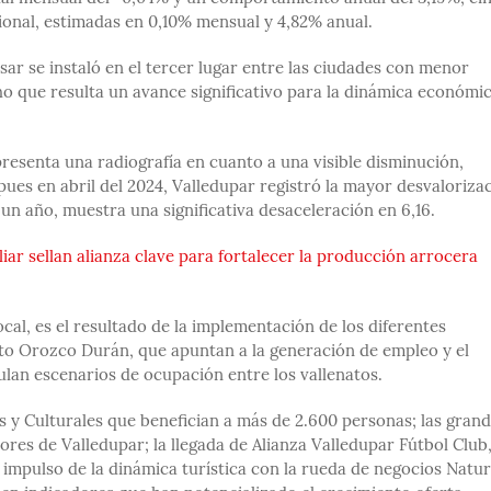
ional, estimadas en 0,10% mensual y 4,82% anual.
sar se instaló en el tercer lugar entre las ciudades con menor
ho que resulta un avance significativo para la dinámica económi
 presenta una radiografía en cuanto a una visible disminución,
pues en abril del 2024, Valledupar registró la mayor desvaloriza
un año, muestra una significativa desaceleración en 6,16.
iar sellan alianza clave para fortalecer la producción arrocera
al, es el resultado de la implementación de los diferentes
sto Orozco Durán, que apuntan a la generación de empleo y el
ulan escenarios de ocupación entre los vallenatos.
s y Culturales que benefician a más de 2.600 personas; las gran
tores de Valledupar; la llegada de Alianza Valledupar Fútbol Club
 impulso de la dinámica turística con la rueda de negocios Natu