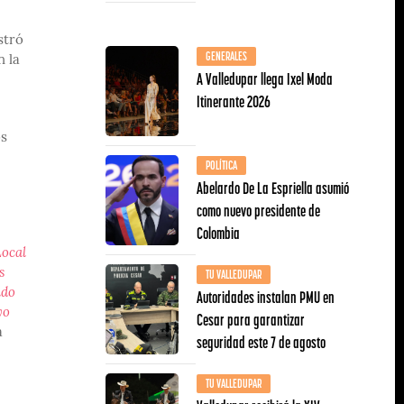
stró
GENERALES
n la
A Valledupar llega Ixel Moda
Itinerante 2026
os
POLÍTICA
Abelardo De La Espriella asumió
como nuevo presidente de
Colombia
Local
TU VALLEDUPAR
s
Autoridades instalan PMU en
ndo
yo
Cesar para garantizar
a
seguridad este 7 de agosto
TU VALLEDUPAR