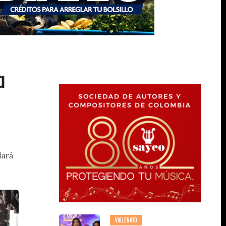
a
dará
VALLENATO