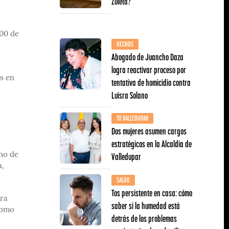
Zuleta?
:00 de
HECHOS
Abogado de Juancho Daza
logra reactivar proceso por
s en
tentativa de homicidio contra
Luisra Solano
TU VALLEDUPAR
Dos mujeres asumen cargos
estratégicos en la Alcaldía de
Valledupar
uno de
a,
SALUD
Tos persistente en casa: cómo
ara
saber si la humedad está
como
detrás de los problemas