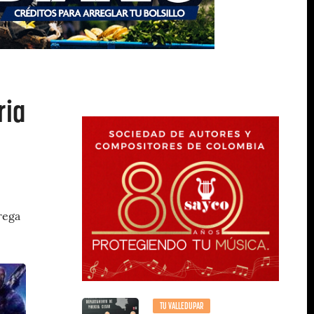
ria
trega
TU VALLEDUPAR