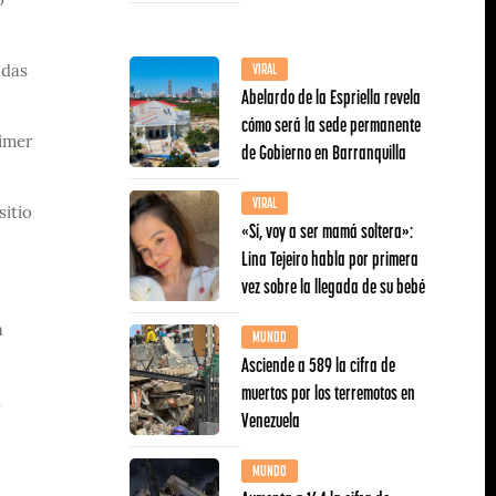
o
VIRAL
adas
Abelardo de la Espriella revela
cómo será la sede permanente
rimer
de Gobierno en Barranquilla
VIRAL
sitio
«Sí, voy a ser mamá soltera»:
Lina Tejeiro habla por primera
vez sobre la llegada de su bebé
a
MUNDO
Asciende a 589 la cifra de
muertos por los terremotos en
l
Venezuela
MUNDO