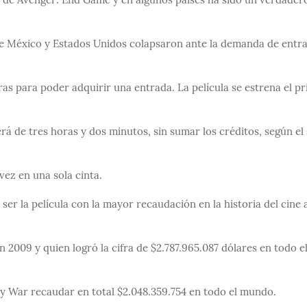
no de Avenger: End Game y en algunos países ha sido un verdader
 de México y Estados Unidos colapsaron ante la demanda de entr
as para poder adquirir una entrada. La película se estrena el p
á de tres horas y dos minutos, sin sumar los créditos, según el 
vez en una sola cinta.
er la película con la mayor recaudación en la historia del cine 
n 2009 y quien logró la cifra de $2.787.965.087 dólares en todo e
ty War recaudar en total $2.048.359.754 en todo el mundo.