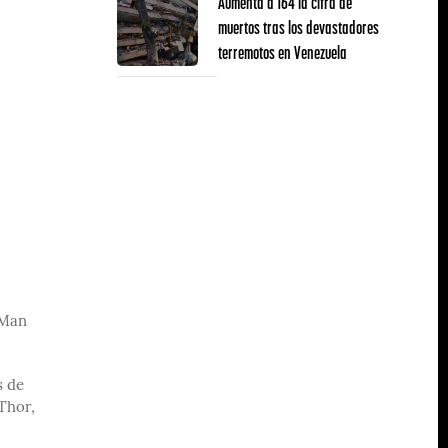
Aumenta a 164 la cifra de
muertos tras los devastadores
terremotos en Venezuela
-Man
s de
 Thor,