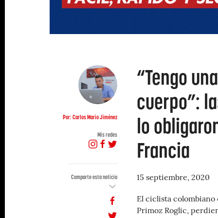
“Tengo una
cuerpo”: l
lo obligaro
Por: Carlos Mario Jiménez
Mis redes
Francia
Comparte esta noticia
15 septiembre, 2020
El ciclista colombiano 
Primoz Roglic, perdie