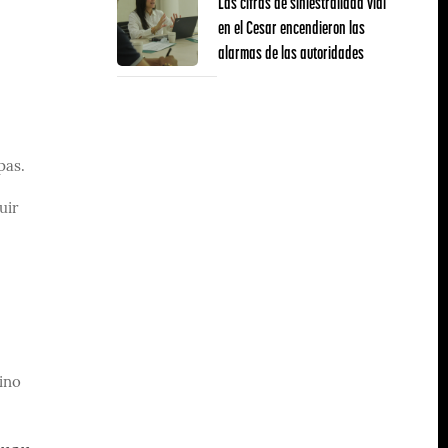
Las cifras de siniestralidad vial
en el Cesar encendieron las
alarmas de las autoridades
lpas.
uir
ino