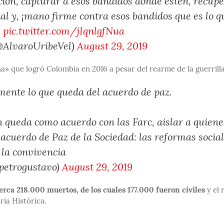
ción, capturar a esos bandidos donde estén, recup
ial y, ¡mano firme contra esos bandidos que es lo q
!
pic.twitter.com/jIqnlgfNua
(@AlvaroUribeVel)
August 29, 2019
» que logró Colombia en 2016 a pesar del rearme de la guerrilla
mente lo que queda del acuerdo de paz.
 queda como acuerdo con las Farc, aislar a quiene
acuerdo de Paz de la Sociedad: las reformas socia
 la convivencia
petrogustavo)
August 29, 2019
erca 218.000 muertos, de los cuales 177.000 fueron civiles
y el 
ia Histórica.