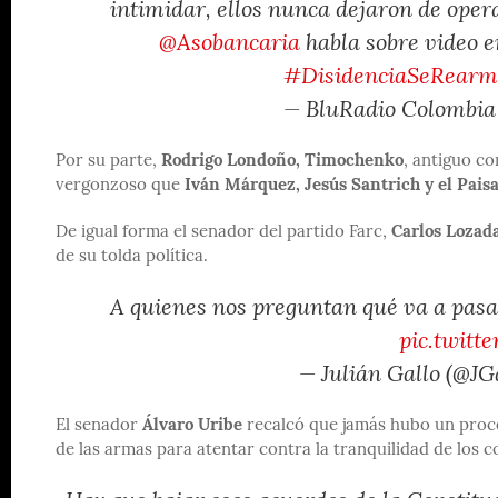
intimidar, ellos nunca dejaron de opera
@Asobancaria
habla sobre video e
#DisidenciaSeRearm
— BluRadio Colombia
Por su parte,
Rodrigo Londoño, Timochenko
, antiguo co
vergonzoso que
Iván Márquez, Jesús Santrich y el Pais
De igual forma el senador del partido Farc,
Carlos Lozada
de su tolda política.
A quienes nos preguntan qué va a pasa
pic.twit
— Julián Gallo (@J
El senador
Álvaro Uribe
recalcó que jamás hubo un proce
de las armas para atentar contra la tranquilidad de los 