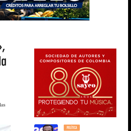
»,
la
las
POLÍTICA