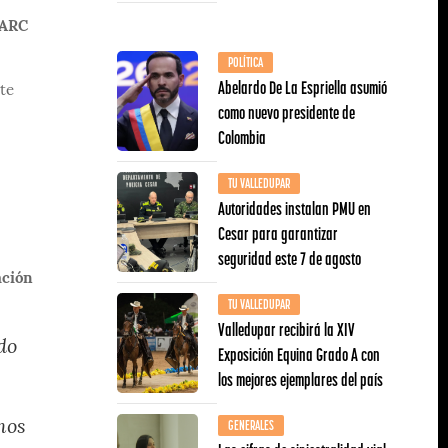
FARC
POLÍTICA
Abelardo De La Espriella asumió
nte
como nuevo presidente de
Colombia
TU VALLEDUPAR
Autoridades instalan PMU en
Cesar para garantizar
seguridad este 7 de agosto
ación
TU VALLEDUPAR
Valledupar recibirá la XIV
do
Exposición Equina Grado A con
los mejores ejemplares del país
GENERALES
mos