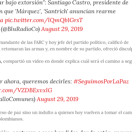
r bajo extorsión": Santiago Castro, presidente de
n que 'Márquez', 'Santrich' anuncian rearme
a
pic.twitter.com/lQmQb1GrsT
 (@BluRadioCo)
August 29, 2019
mandante de las FARC y hoy jefe del partido político, calificó de
a
retomaran las armas y, en nombre de su partido, ofreció discu
,
compartió un video en donde explica cuál será el camino a seg
r ahora, queremos decirles:
#SeguimosPorLaPaz
ter.com/VZDBExvxlG
GalloComunes)
August 29, 2019
so de paz sino un indulto a quienes hoy vuelven a tomar el cam
colombianos.