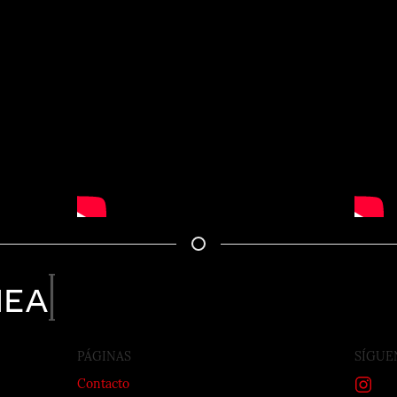
nea
PÁGINAS
SÍGUE
Contacto