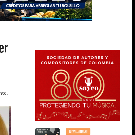
er
nte.
TU VALLEDUPAR