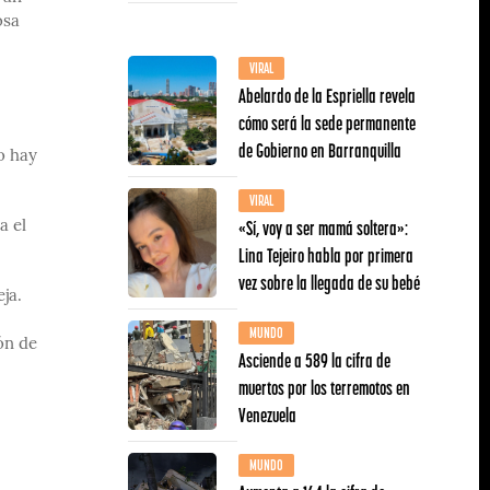
osa
VIRAL
Abelardo de la Espriella revela
cómo será la sede permanente
de Gobierno en Barranquilla
o hay
VIRAL
«Sí, voy a ser mamá soltera»:
a el
Lina Tejeiro habla por primera
vez sobre la llegada de su bebé
ja.
MUNDO
ón de
Asciende a 589 la cifra de
muertos por los terremotos en
Venezuela
MUNDO