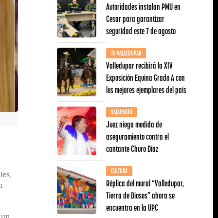
Autoridades instalan PMU en
Cesar para garantizar
seguridad este 7 de agosto
TU VALLEDUPAR
Valledupar recibirá la XIV
Exposición Equina Grado A con
los mejores ejemplares del país
VALLENATO
Juez niega medida de
aseguramiento contra el
cantante Churo Díaz
CULTURA
les,
Réplica del mural “Valledupar,
n
Tierra de Dioses” ahora se
encuentra en la UPC
 un