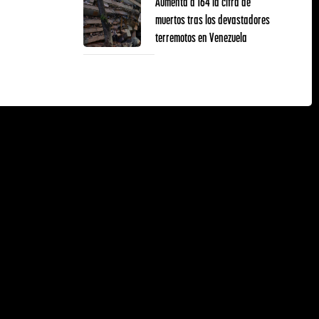
Aumenta a 164 la cifra de
muertos tras los devastadores
terremotos en Venezuela