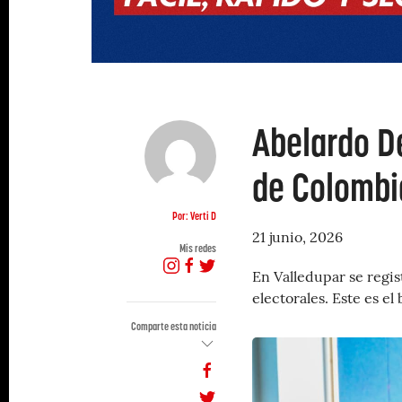
Abelardo De
de Colombi
Por: Verti D
21 junio, 2026
Mis redes
En Valledupar se regist
electorales. Este es el 
Comparte esta noticia