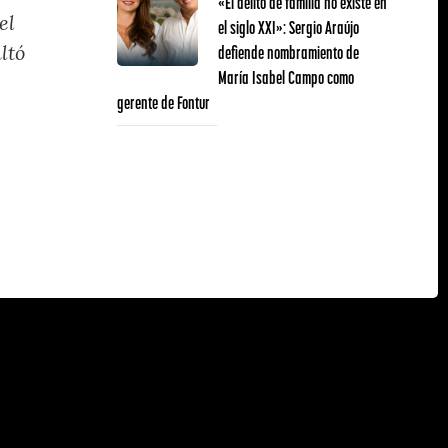
«El delito de familia no existe en
el
el siglo XXI»: Sergio Araújo
defiende nombramiento de
ltó
María Isabel Campo como
gerente de Fontur