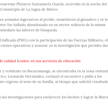
cesarense Plutarco Santamaría Guarín, ocurrido en la noche del
l municipio de La Jagua de Ibirico.
s armados ingresaron al predio, sometieron al ganadero y se lo
otor fue hallado abandonado en un sector solitario de la misma
 inmediato las labores de búsqueda.
nificado (PMU) con la participación de las Fuerzas Militares, el
acciones operativas y avanzar en la investigación que permita da
de calidad Icontec en sus servicios de educación
 y residente en Bucaramanga, se encontraba en la zona visitan
irico, Leonardo Hernández, rechazó el secuestro y pidió a los
to regreso al seno de su familia, al tiempo que solicitó resultad
las investigaciones para esclarecer los hechos y lograr la liber