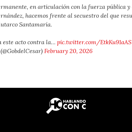
manente, en articulación con la fuerza pública y 
ernández, hacemos frente al secuestro del que resu
lutarco Santamaría.
 este acto contra la…
pic.twitter.com/EtkKu91aAS
r (@GobdelCesar)
February 20, 2026