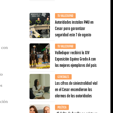
TU VALLEDUPAR
Autoridades instalan PMU en
Cesar para garantizar
seguridad este 7 de agosto
TU VALLEDUPAR
r con
Valledupar recibirá la XIV
Exposición Equina Grado A con
los mejores ejemplares del país
do
GENERALES
Las cifras de siniestralidad vial
os
en el Cesar encendieron las
alarmas de las autoridades
ación
POLÍTICA