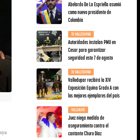
Abelardo De La Espriella asumió
como nuevo presidente de
Colombia
TU VALLEDUPAR
Autoridades instalan PMU en
Cesar para garantizar
seguridad este 7 de agosto
TU VALLEDUPAR
Valledupar recibirá la XIV
Exposición Equina Grado A con
los mejores ejemplares del país
VALLENATO
Juez niega medida de
aseguramiento contra el
cantante Churo Díaz
laya
e