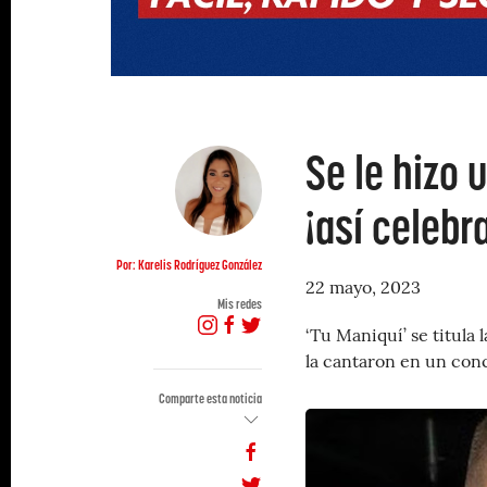
Se le hizo 
¡así celebr
Por: Karelis Rodríguez González
22 mayo, 2023
Mis redes
‘Tu Maniquí’ se titula
la cantaron en un conci
Comparte esta noticia