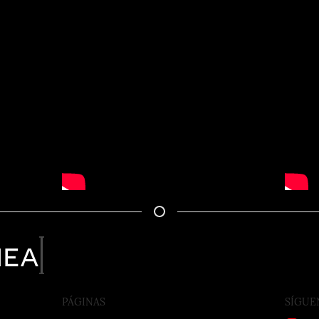
nea
PÁGINAS
SÍGUE