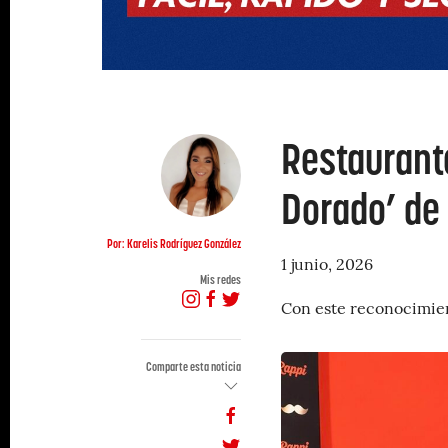
Restaurante
Dorado’ de
Por: Karelis Rodríguez González
1 junio, 2026
Mis redes
Con este reconocimien
Comparte esta noticia