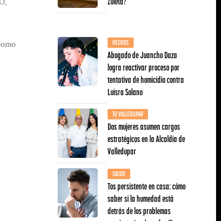
Zuleta?
O,
HECHOS
 como
Abogado de Juancho Daza
logra reactivar proceso por
tentativa de homicidio contra
Luisra Solano
TU VALLEDUPAR
Dos mujeres asumen cargos
estratégicos en la Alcaldía de
Valledupar
SALUD
Tos persistente en casa: cómo
saber si la humedad está
detrás de los problemas