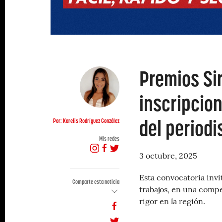
Premios Si
inscripcio
del periodi
Por: Karelis Rodríguez González
Mis redes
3 octubre, 2025
Esta convocatoria invi
Comparte esta noticia
trabajos, en una compe
rigor en la región.