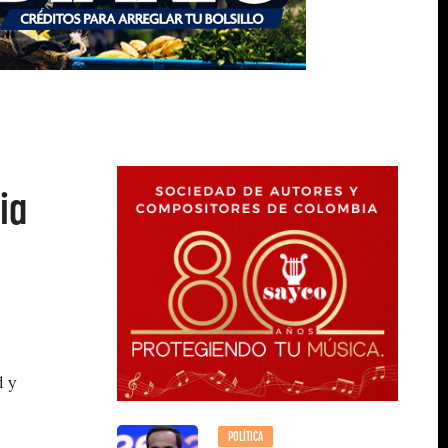
ia
d y
POLÍTICA