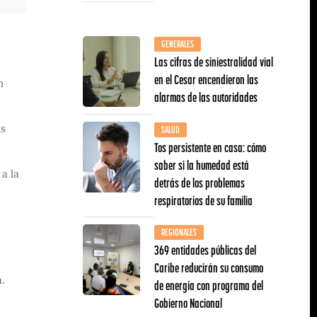
GENERALES
Las cifras de siniestralidad vial
en el Cesar encendieron las
n
alarmas de las autoridades
SALUD
ás
Tos persistente en casa: cómo
saber si la humedad está
a la
detrás de los problemas
respiratorios de su familia
REGIONALES
369 entidades públicas del
Caribe reducirán su consumo
a.
de energía con programa del
Gobierno Nacional