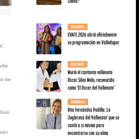
Zuleta?
VALLENATO
EVAFE 2026 abrió oficialmente
su programación en Valledupar
’,
VALLENATO
olía
Murió el cantante vallenato
Óscar Silva Melo, reconocido
no me
como ‘El Oscar del Vallenato’
FARÁNDULA
Rita Fernández Padilla: La
abían
‘Juglaresa del Vallenato’ que se
cantó a sí misma para
encontrarse con su alma
oler