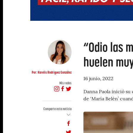
“Odio las 
huelen muy
Por: Karelis Rodríguez González
16 junio, 2022
Mis redes
Danna Paola inició su
de ‘María Belén’ cuan
Comparte esta noticia