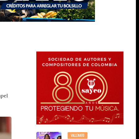
apel
VALLENATO